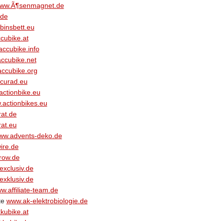
ww.Ã¶senmagnet.de
.de
binsbett.eu
cubike.at
ccubike.info
ccubike.net
ccubike.org
curad.eu
ctionbike.eu
actionbikes.eu
at.de
at.eu
ww.advents-deko.de
ire.de
row.de
xclusiv.de
xklusiv.de
w.affiliate-team.de
te
www.ak-elektrobiologie.de
kubike.at