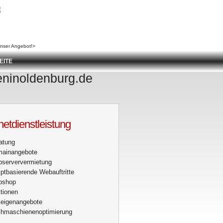
unser Angebot!>
EITE
keninoldenburg.de
netdienstleistung
atung
ainangebote
serververmietung
iptbasierende Webauftritte
bshop
tionen
eigenangebote
hmaschienenoptimierung