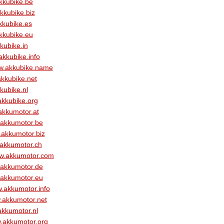
kkubike.be
kkubike.biz
kubike.es
kkubike.eu
kubike.in
kkubike.info
.akkubike.name
kkubike.net
kubike.nl
kkubike.org
kkumotor.at
akkumotor.be
akkumotor.biz
akkumotor.ch
w.akkumotor.com
akkumotor.de
akkumotor.eu
.akkumotor.info
akkumotor.net
kkumotor.nl
.akkumotor.org