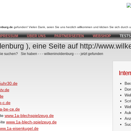
nburg.de
gefunden! Vielen Dank, seien Sie uns herzlich willkommen und klicken Sie sich durch 
MPRESSUM
ÜBER UNS
PARTNERSEITEN
WEBSHOP
TESTS
ldenburg ), eine Seite auf http://www.wil
 Sie suchen?
Sie haben - - - wilkeninoldenburg - - - jetzt gefunden
Inter
uhr30.de
Ber
Dom
tv.de
Web
de
Scr
-c.de
We
a-be-ce.de
Auk
ite
www.1a-blechspielzeug.de
Anz
eite
www.1a-blech-spielzeug.de
Suc
ww.1a-eisenkugel.de