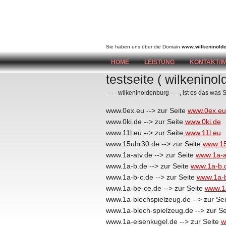
wilkeninoldenburg
Sie haben uns über die Domain
www.wilkeninolde
HOME
LEISTUNG
KONTAKT/I
testseite ( wilkenino
- - - wilkeninoldenburg - - -, ist es das was
www.0ex.eu --> zur Seite
www.0ex.eu
www.0ki.de --> zur Seite
www.0ki.de
www.11l.eu --> zur Seite
www.11l.eu
www.15uhr30.de --> zur Seite
www.15
www.1a-atv.de --> zur Seite
www.1a-a
www.1a-b.de --> zur Seite
www.1a-b.
www.1a-b-c.de --> zur Seite
www.1a-b
www.1a-be-ce.de --> zur Seite
www.1
www.1a-blechspielzeug.de --> zur Se
www.1a-blech-spielzeug.de --> zur S
www.1a-eisenkugel.de --> zur Seite
w