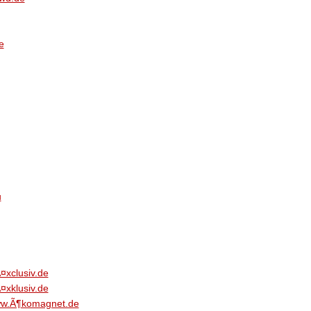
e
u
¤xclusiv.de
¤xklusiv.de
w.Ã¶komagnet.de