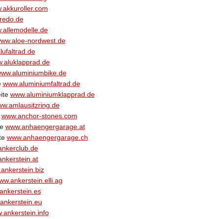
.akkuroller.com
redo.de
.allemodelle.de
ww.aloe-nordwest.de
ufaltrad.de
.aluklapprad.de
ww.aluminiumbike.de
e
www.aluminiumfaltrad.de
eite
www.aluminiumklapprad.de
w.amlausitzring.de
e
www.anchor-stones.com
te
www.anhaengergarage.at
te
www.anhaengergarage.ch
nkerclub.de
nkerstein.at
ankerstein.biz
ww.ankerstein.elli.ag
ankerstein.es
ankerstein.eu
.ankerstein.info