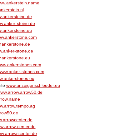
ww.ankerstein.name
nkerstein.nl
.ankersteine.de
w.anker-steine.de
.ankersteine.eu
w.ankerstone.com
.ankerstone.de
.anker-stone.de
.ankerstone.eu
ww.ankerstones.com
www.anker-stones.com
w.ankerstones.eu
ite
www.anzeigenschleuder.eu
ww.arrow.arrow50.de
rrow.name
w.arrow.tempo.ag
row50.de
.arrowcenter.de
w.arrow-center.de
w.arrowscenter.de