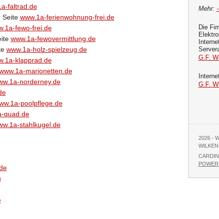
a-faltrad.de
Mehr:
r Seite
www.1a-ferienwohnung-frei.de
Die Fir
.1a-fewo-frei.de
Elektro
eite
www.1a-fewovermittlung.de
Interne
te
www.1a-holz-spielzeug.de
Server
G.F. Wi
.1a-klapprad.de
www.1a-marionetten.de
Interne
ww.1a-norderney.de
G.F. W
de
ww.1a-poolpflege.de
-quad.de
w.1a-stahlkugel.de
2026 -
WILKEN
CARDIN
POWERE
de
u
e