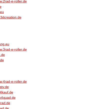
.2rad-e-roller.de
e
.eu
3dcreation.de
ang.eu
.3rad-e-roller.de
.de
.de
.4rad-e-roller.de
tv.de
4kauf.de
x4quad.de
rad.de
wd.de