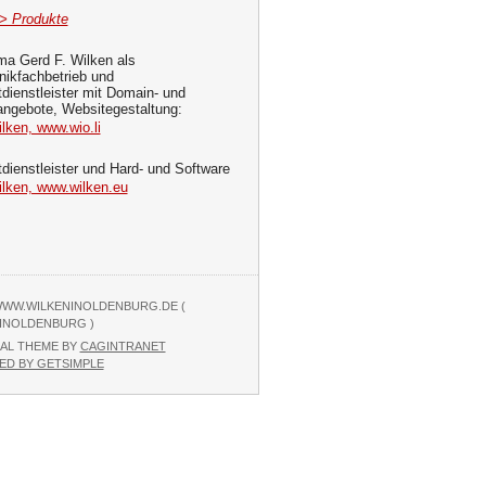
-> Produkte
ma Gerd F. Wilken als
nikfachbetrieb und
tdienstleister mit Domain- und
angebote, Websitegestaltung:
lken, www.wio.li
tdienstleister und Hard- und Software
ilken, www.wilken.eu
 WWW.WILKENINOLDENBURG.DE (
INOLDENBURG )
AL THEME BY
CAGINTRANET
D BY GETSIMPLE